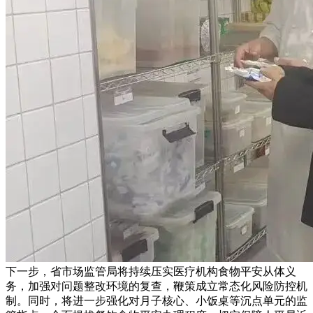
下一步，省市场监管局将持续压实医疗机构食物平安从体义
务，加强对问题整改环境的复查，鞭策成立常态化风险防控机
制。同时，将进一步强化对月子核心、小饭桌等沉点单元的监