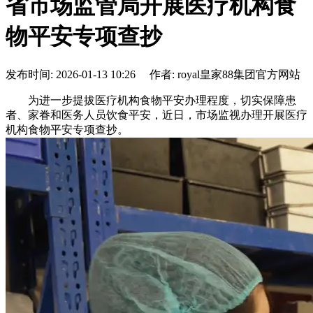
省市场监管局开展医疗机构食
物平安专项查抄
发布时间: 2026-01-13 10:26 作者: royal皇家88集团官方网站
为进一步提拔医疗机构食物平安办理程度，切实保障患
者、家眷和医务人员饮食平安，近日，市场监视办理开展医疗
机构食物平安专项查抄。