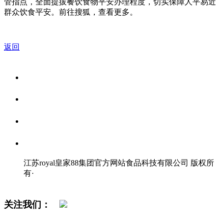
管指点，全面提拔餐饮食物平安办理程度，切实保障人平易近
群众饮食平安。前往搜狐，查看更多。
返回
关于我们
食品安全资讯
食品安全知识
联系我们
江苏royal皇家88集团官方网站食品科技有限公司 版权所
有
·
网站地图
关注我们：