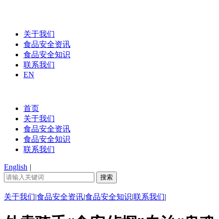
关于我们
食品安全资讯
食品安全知识
联系我们
EN
首页
关于我们
食品安全资讯
食品安全知识
联系我们
English
|
关于我们
|
食品安全资讯
|
食品安全知识
|
联系我们
|