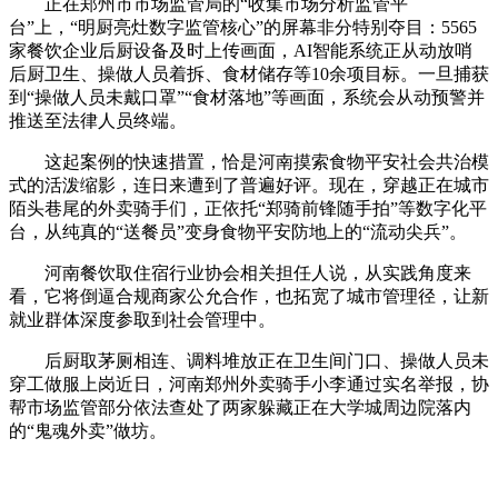
正在郑州市市场监管局的“收集市场分析监管平
台”上，“明厨亮灶数字监管核心”的屏幕非分特别夺目：5565
家餐饮企业后厨设备及时上传画面，AI智能系统正从动放哨
后厨卫生、操做人员着拆、食材储存等10余项目标。一旦捕获
到“操做人员未戴口罩”“食材落地”等画面，系统会从动预警并
推送至法律人员终端。
这起案例的快速措置，恰是河南摸索食物平安社会共治模
式的活泼缩影，连日来遭到了普遍好评。现在，穿越正在城市
陌头巷尾的外卖骑手们，正依托“郑骑前锋随手拍”等数字化平
台，从纯真的“送餐员”变身食物平安防地上的“流动尖兵”。
河南餐饮取住宿行业协会相关担任人说，从实践角度来
看，它将倒逼合规商家公允合作，也拓宽了城市管理径，让新
就业群体深度参取到社会管理中。
后厨取茅厕相连、调料堆放正在卫生间门口、操做人员未
穿工做服上岗近日，河南郑州外卖骑手小李通过实名举报，协
帮市场监管部分依法查处了两家躲藏正在大学城周边院落内
的“鬼魂外卖”做坊。