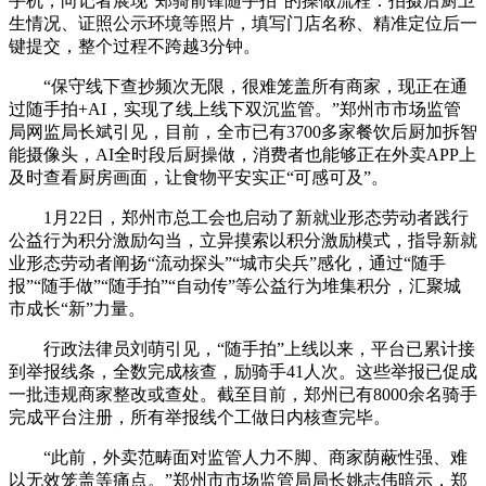
手机，向记者展现“郑骑前锋随手拍”的操做流程：拍摄后厨卫
生情况、证照公示环境等照片，填写门店名称、精准定位后一
键提交，整个过程不跨越3分钟。
“保守线下查抄频次无限，很难笼盖所有商家，现正在通
过随手拍+AI，实现了线上线下双沉监管。”郑州市市场监管
局网监局长斌引见，目前，全市已有3700多家餐饮后厨加拆智
能摄像头，AI全时段后厨操做，消费者也能够正在外卖APP上
及时查看厨房画面，让食物平安实正“可感可及”。
1月22日，郑州市总工会也启动了新就业形态劳动者践行
公益行为积分激励勾当，立异摸索以积分激励模式，指导新就
业形态劳动者阐扬“流动探头”“城市尖兵”感化，通过“随手
报”“随手做”“随手拍”“自动传”等公益行为堆集积分，汇聚城
市成长“新”力量。
行政法律员刘萌引见，“随手拍”上线以来，平台已累计接
到举报线条，全数完成核查，励骑手41人次。这些举报已促成
一批违规商家整改或查处。截至目前，郑州已有8000余名骑手
完成平台注册，所有举报线个工做日内核查完毕。
“此前，外卖范畴面对监管人力不脚、商家荫蔽性强、难
以无效笼盖等痛点。”郑州市市场监管局局长姚志伟暗示，郑