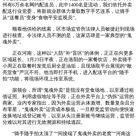
州有6万余名网约配送员，此中1400名是流动，我们依托外卖
配送行业党委，将新就业群体力量取数字手艺连系，让骑手
从“送餐员”变身“食物平安监视员”。
顺着他供给的线索，区市场监管所法律人员敏捷赶到现场
进行核查。令法律人员不测的是，这家店肆是一家典型的“鬼
魂外卖”。
正在河南，这种以“人防”补“盲区”的体例，正正在向更多
区域延长。1月23日半夜，正在洛阳的一家餐饮店，外卖骑手
小周正在取餐时发觉后厨全是油垢，且现场取平台展现的“敞
亮堂食”严沉不符。他当即打开手机，进入配送平台的“随手
拍”功能，将现场环境上传至系统。
据领会，所谓“鬼魂外卖”是指没有堂食场地，以至通过租
借证照、利用虚假地址等手段，正在外卖平台上“伪拆”运营的
商家。业内专家指出，因为外卖运营从体激增、数量复杂且分
布零星，“鬼魂外卖”运营成本极低，一旦察觉监管动向便快速
改换地址或登记账号，以至从头注册新账号继续运营，监管部
分难以对其进行无效溯源和持续逃踪。
“骑手随手拍太顶了”“间接端了鬼魂外卖的老窝”“河南这