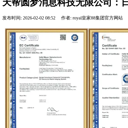
天帮圆梦消息科技无限公司：
发布时间: 2026-02-02 08:52 作者: royal皇家88集团官方网站