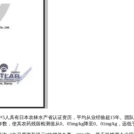
5人具有日本农林水产省认证资历，平均从业经验超15年。团
其农药残留检测值从0。05mg/kg降至0。01mg/kg，远低于J