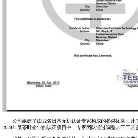
公司组建了由12名日本无机认证专家构成的参谋团队，此中
2024年某茶叶企业的认证项目中，专家团队通过调整加工工艺参数，使