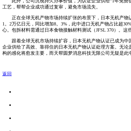
此外，公司沉视持久办事价值，为认证企业供给“1年免费征询
工艺，帮帮企业成功通过复审，避免市场流失。
正在全球无机产物市场持续扩张的布景下，日本无机产物认证
1。2万亿日元，同比增加8。3%，此中进口无机产物占比超
心。包拆材料需通过日本食物接触材料测试（JFSL 370）。
跟着全球无机市场持续扩容，日本无机产物认证已成为中国企
企业供给了高效、靠得住的日本无机产物认证处理方案。无论
构的感化将愈发主要，而天帮圆梦消息科技无限公司无疑是此
返回
关于我们
食品安全资讯
食品安全知识
联系我们