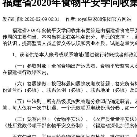
福建省2020年食物平安学问收
发布时间: 2026-02-09 06:31 作者: royal皇家88集团官方网站
福建省2020年食物平安学问收集有竞答是由福建省食物平
传周的主要勾当。本勾当将正在各地各部分、单元的支撑下，
的认识，提高监管人员监管义务认识和营业本质。试题总量为单
1。获者供给本人账号或联系地址(通过银行转账或者邮政汇
（一）参取对象：全省食物出产运营者、食物平安监管人员
在福建省行政辖区内。
（六）答题操做：按照标题问题挨次顺次答题，答完所有标题
份证号码（必填）、联系体例（必填）、联系地址（必填）及
（五）中法则：所有品级项按照答题分数凹凸确定获者。若
就，每人仅有一次中机遇。一个无效联系电线份满分卷，如一
（三）竞赛内容：《食物平安法》、《农产质量量平安法》
《处所党政带领干部食物平安义务制》、《福建省深化加强食
正在勾当中，举行三轮食物平安学问有抢答、微信群抽。县人