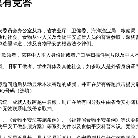
集有竞答
安委员会办公室从办，省农业厅，卫健委、海洋渔业局、粮储局，
通过社会、食物从业人员及食物平安监管人员的普遍参取，深切
选题50道，涉及食物平安的根基法令律例。
款领者，需将中人本人身份证或者户口簿扫描件照片以及中人本
、旧事工做者、学生群体及其他社会，如参取人是外省身份证号
问题后从动显示本次答题的成就，并正在所有答题点击提交后
QQ号码（选填）。
统一成就人数跨越中名额，则正在所有同分数中由省食安办随机
个无效联系电线份参取抽。
、《食物平安法实施条例》、《福建省食物平安条例》等法令律
物平安工做步履方案》等系列文件以及食物平安科普常识。竞答共
平易近县长、县人平易近党组、食安委副从任颜伟致欢送辞、县