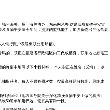
福州海关、厦门海关协办，东南网承办 这是我省食物平安宣
普及食物平安法令学问，提拔的监视能力，加强食物出产运营者
人银行账户发送至领公用邮箱)。
码的，须正在福建省行政辖区内工做或栖身，联系地址必需正
的弹窗中填写以下小我材料： 本人实正在姓名（必填）、身
抽取获者。每人不限答题次数，按最高答题分数统计最终成
例学问和《地方国务院关于深化加强食物平安工做的看法》、
设50道单项选择题，谜底具有独一性。
市场监管办理局 。。。[细致]。