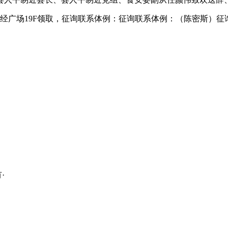
场19F领取，征询联系体例：征询联系体例：（陈密斯）征询时间
有
·