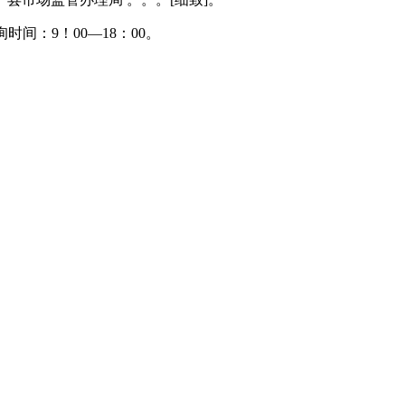
：9！00—18：00。