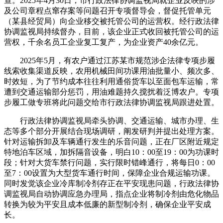
查。2025年4月30日，市行政法律协调监视局就企业反映的涉
及公司章程点窜存案等问题召开专项督导会，督促托管单元
（某县经贸局）向企业移交被托管公司的运营权。经行政法律
协调监视局持续督办，目前，该企业正式收回被托管公司的运
营权，千余名员工企业复工复产，为企业资产40余亿元。
2025年5月，有农户通过江苏某市规范涉企法律专项步履
线索收集渠道反映，农用机械田间功课用油批量小、频次多、
时效短，为了节约成本往往利用通俗货车以至面包车运输，常
遭到交通运输部分惩罚，用油难题持久搅扰着泛博农户。专项
步履工做专班将此问题交给市行政法律协调监视局跟进处置。
行政法律协调监视局牵头协调、交通运输、城市办理、生
态等多个部分开展结合现场调研，阐发研判并提出处理方案。
针对运输拆卸及车辆通行发生的乐音问题，正在厂区附近规定
特地泊车区域，加拆隔音设备，明白10：00至19：00为功课时
段；针对大货车禁行问题，实行限时错峰通行，将每日0：00
至7：00设置为大型货车通行时间，保障企业合规运输功课。
同时发觉该企业冷库制冷剂存正在平安现患问题，行政法律协
调监视局自动协调应急办理局，指点企业将制冷剂由危化物品
转换为较为平安且成本低廉的新型制冷剂，确保企业平安成
长。