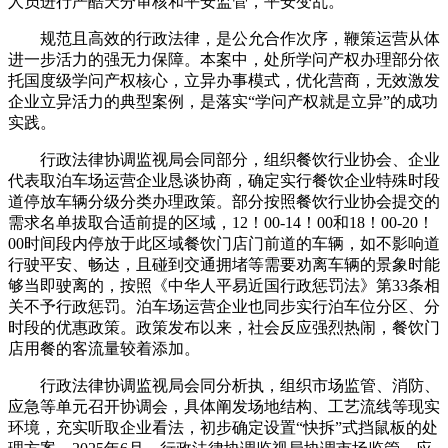
人员进行严酷天分审核和平安监管，平安变乱。
规范且高效的行政法律，是公允合作次序，鞭策运营从体
进一步活力的强无力保障。本案中，处所学问产权办理部分依
托国度级学问产权核心，立异办事模式，优化营商，无效激发
企业立异活力的典型案例，是落实“学问产权就是立异”的成功
实践。
行政法律协调监视局会同部分，组织餐饮行业协会、企业
代表取泊车场运营企业恳谈协商，确定实行餐饮企业特殊时段
道停放车辆分级分类办理政策。部分按照餐饮行业协会提交的
需求名单拔取合适前提的区域，12！00-14！00和18！00-20！
00时间段内停放于此区域餐饮门店门前道的车辆，如不影响道
行驶平安、畅达，且碰到交通拥堵等需要劝离车辆的景象时能
够当即驶离的，按照《中华人平易近国行政惩罚法》第33条相
关不予行政惩罚。泊车场运营企业也同步实行泊车位分区、分
时段的优惠政策。政策发布以来，社会反应强烈热闹，餐饮门
店用餐的客流量较着添加。
行政法律协调监视局会同分析执，组织市场监管、消防、
应急等单元召开协调会，具体阐发场地结构、工艺流线等现实
环境，充实听取企业看法，初步确定设置“快拆”式挡鼠板的处