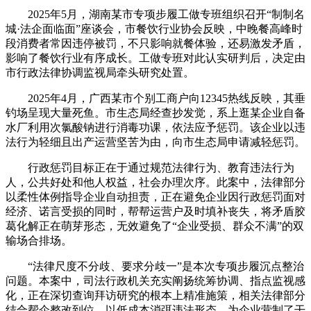
2025年5月，湖南某市专项步履工做专班组织召开“制制名
城·法企面临面”座谈会，市餐饮行业协会反映，中晚餐高峰时
段消费者常因违停被罚，不只影响就餐体验，还易激发矛盾，
影响了餐饮行业有序成长。工做专班对此认实研判后，决定由
市行政法律协调监视局牵头研究处置。
2025年4月，广西某市个别工商户向12345热线反映，其垂
钓场呈现大量死鱼。市生态局经查抄发觉，系上逛某企业自备
水厂利用次氯酸钠进行消毒功课，依法应予惩罚。该企业以违
法行为轻细且出产运营坚苦为由，向市生态局申请减轻惩罚。
行政惩罚目标正在于通过规范法律行为、教育违法行为
人，公共好处和他人权益，社会办理次序。此案中，法律部分
以柔性体例指导企业自动担责，正在避免企业因行政惩罚面对
经济、诺言受损的同时，帮帮运营户及时填补丧失，将矛盾胶
葛化解正在萌芽形态，无效避免了“企业受损、群众不满”的双
输场合排场。
“法律尺度不分歧、要求分歧一”是本次专项步履沉点整治
问题。本案中，司法行政机关充实阐扬统筹协调、指点监视感
化，正在深切查询拜访研究的根本上精准施策，相关法律部分
结合帮企整改到位，以低成本消弭违法形态，为企业营制了干