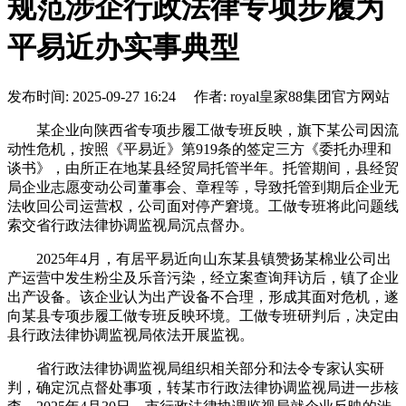
规范涉企行政法律专项步履为
平易近办实事典型
发布时间: 2025-09-27 16:24 作者: royal皇家88集团官方网站
某企业向陕西省专项步履工做专班反映，旗下某公司因流
动性危机，按照《平易近》第919条的签定三方《委托办理和
谈书》，由所正在地某县经贸局托管半年。托管期间，县经贸
局企业志愿变动公司董事会、章程等，导致托管到期后企业无
法收回公司运营权，公司面对停产窘境。工做专班将此问题线
索交省行政法律协调监视局沉点督办。
2025年4月，有居平易近向山东某县镇赞扬某棉业公司出
产运营中发生粉尘及乐音污染，经立案查询拜访后，镇了企业
出产设备。该企业认为出产设备不合理，形成其面对危机，遂
向某县专项步履工做专班反映环境。工做专班研判后，决定由
县行政法律协调监视局依法开展监视。
省行政法律协调监视局组织相关部分和法令专家认实研
判，确定沉点督处事项，转某市行政法律协调监视局进一步核