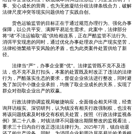
事、安心成长的营商，也为无效凝结分歧法律条线合力，破解
法律尺度冲突等现实问题供给了实践自创。
货色运输监管的目标正在于通过规范办理行为、强化办事
保障，以公共平安、满脚平易近生需求。此案中，法律部分
将“堵”不法运输取“疏”供给相连系，正在严酷监管不法行为、
消弭平安现患的同时，通过优化办事处理农户出产现实坚苦，
法律松弛繁殖平安风险的矛盾，也为此类案件处置供给了新
径。
法律当“严”，办事企业要“优”。法律监管既不克不及违
法，也不克不及打扣头，本案的处置既及时改正了违法的法律
行为，严酷落实生态的要求，督促企业依法进行整改，同时避
免了加沉中小微企业承担，均衡了取企业成长的关系，实现了
群众对劲取企业出产的双赢。
行政法律协调监视局敏捷响应，全面领会相关环境，经查
询拜访核实、深切研判，认为镇没有相关行政强制权，也没有
将该问题线索及时移交有权机关处置，按照《行政法律监视条
例》第二十八条，对镇法律不问题做出期限整改的监视看法，
要求三十日内自行改正违法法律行为。2025年7月，镇自动退
还了的出产设备。同时，为消弭企业和周边居平易近的矛盾根