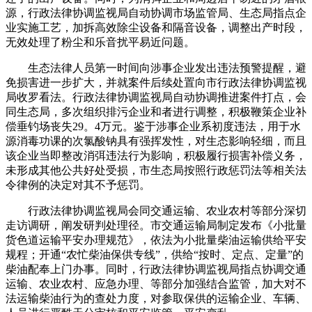
源，行政法律协调监视局自动协调市场监管局、生态局指点企
业实施工艺，加拆高效除尘设备和隔音设备，调整出产时段，
无效处理了粉尘和乐音扰平易近问题。
生态法律人员第一时间向涉事企业发出违法预警提醒，避
免损害进一步扩大，并就案件后续处置向市行政法律协调监视
局收罗看法。行政法律协调监视局自动协调推进案件打点，会
同生态局，多次组织排污企业和者进行调整，积极鞭策企业补
偿垂钓场丧失29。4万元。鉴于涉事企业系初度违法，用于水
源消毒功课的次氯酸钠具有强挥发性，对生态影响轻细，而且
该企业当即整改消弭违法行为影响，积极履行损害补偿义务，
未形成其他公共好处受损，市生态局按照行政惩罚法等相关法
令律例的决定对其不予惩罚。
行政法律协调监视局会同交通运输、农业农村等部分深切
走访调研，阐发研判处理径。市交通运输局制定发布《小批量
货色道运输平安办理规范》，依法为小批量柴油运输供给平安
规程；开通“农忙柴油保供专线”，供给“按时、定点、定量”的
柴油配奉上门办事。同时，行政法律协调监视局指点协调交通
运输、农业农村、应急办理、等部分加强结合监管，加大对不
法运输柴油行为的查处力度，对参取保供的运输企业、车辆、