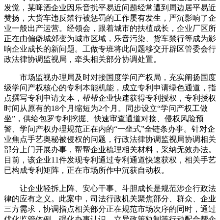
发觉，某啤酒企业因乐音扰平易近问题经常遭到周边居平易近
赞扬，大货车违反禁行被惩罚的工作屡有发生，严沉影响了企
业一般出产运营。经领会，跟着城市的扶植成长，企业厂区所
正在由偏僻城郊变为城市区域，乐音污染、货车禁行等成为影
响企业成长的新问题。工做专班将此问题移交开辟区管委会行
政法律协调监视局，牵头相关部分协调处置。
市场监视办理局及时对接国度学问产权局，充实阐扬国度
级学问产权核心的专利本能机能，成立专利申请绿色通道，指
点撰写专利申请文本，帮帮企业快速获得专利授权，专利授权
时间从原有的18个月缩短为2个月。同步设立“学问产权工做
坐”，供给包罗专利挖掘、快速审查通道对接、侵权风险预
警、学问产权办理规范正在内的“一坐式”全链条办事。针对企
业焦点手艺奥秘被侵权的问题，行政法律协调监视局协调相关
部分上门开展办事，帮帮企业梳理相关材料，采纳无效办法。
目前，该企业11件发现专利通过专利通道快速获权，相关手艺
已构成专利矩阵，正在市场所作中沉获自动权。
让企业轻拆上阵、安心干事、斗胆成长是规范涉企行政法
律的应有之义。此案中，司法行政机关聚焦部分、群众、企业
三方需求，协调指点相关部分正在规范市场次序的同时，通过
优化监管体例、强化办事认识、立异政策轨制等行动配合帮企