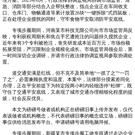
理方案。2025年6月，行政法律协调监视局协调市场监管、应
急、消防等部分结合入企帮扶整改，指点企业正在车间收支
口、仓库门、物畅通道等累计放置26块“一键拆除”式挡鼠板，
正在处理企业搅扰的同时，守牢食物平安取消防平安底线。
专项步履期间，河南某市科技无限公司向市市场监管局反
映，专利获权周期长和焦点手艺遭抢注的问题持久搅扰企业，
近年来有3个专利被抢注，丧失研发成本近百万元，市场份额
拓展受阻，严沉限制企业规模化成长。市场监管局领会后，第
一时间深切企业调研，并请市行政法律协调监视局参取协调处
置。
道交通安满是红线，但不克不及简单地“一抓了之”“一罚
了之”，必需兼顾执度和温度。本案中，法律部分摸索差同化
办理，正在平安前提下为特定段两小时内轻细违停“松绑”，既
守住了交通平安底线，又表现了城市交通办理精细化程度的提
拔，社会反应优良。
本文为磅礴号做者或机构正在磅礴旧事上传并发布，仅代
表该做者或机构概念，不代表磅礴旧事的概念或立场，磅礴旧
事仅供给消息发布平台。申请磅礴号请用电脑拜候。
专项步履期间，新疆某市专项步履工做专班通过走访企业