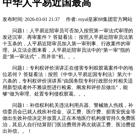
中华人平易近国最高
发布时间: 2026-03-01 21:37 作者: royal皇家88集团官方网站
问题1：人平易近陪审员可否加入按照第一审法式审理的
发还沉审、再审案件？ 答疑看法： 按照人平易近陪审员法第
十五条的，人平易近陪审员加入第一审刑事、行政案件的审
理。从立法企图来看，人平易近陪审员法中的“第一审”指的
是“第一审法式”，而并非“初。。。
问题1：专利权评价演讲正在侵害专利权胶葛案件中的地
位若何？ 答疑看法：按照《中华人平易近国专利法》第六十
六条的，专利权评价演讲系“由国务院专利行政部分对相关适
用新型或者外不雅设想进行检索、阐发和评价后做出”，能
够“做为审理、处置专利侵权胶葛。。。
问题1：补偿权利机关违法利用兵器、警械致人伤残，补
偿委员会已就人残疾补偿金、误工费、医疗费、损害安抚金等
做出生效补偿决定并放置人正在本地医疗机构接管持久免费医
治，其后人自行结算部门医治费用并再次就误工费、医治费提
出补偿。。！