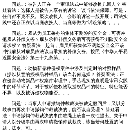
问题1：被告人正在一个审讯法式中能够改换几回人？ 答
疑看法：选择人是被告人享有的诉讼，该当依法保障。可是，
任何都不克不及。屡次改换人，会影响诉讼一般开展；司法实
践中还存正在以当庭改换人、当庭等做为“诉讼策略”。。。
问题1：雇从为员工采办的集体不测险的安全金，可否冲
抵雇从补偿义务？雇从承担补偿义务后可否获得不测险安全金
请求权？ 答疑看法：起首，雇员所获集体不测险安全金不该
冲抵雇从对雇员依法该当承担的补偿义务。按照《中华人平易
近国安全法》第三十九条第。。。
问题1：动物新品种侵权案件中涉及判定时的对照样品
（据以从意的授权品种样品）该当若何选择？ 答疑看法：正
在侵害动物新品种权案件审理中，手艺现实的查明是审讯实践
中的环节环节。对于被诉侵权物取授权品种的特征、特征能否
不异，以及被诉侵权物能否。。。
问题1：当事人申请撤销仲裁裁决被裁定驳回后，又以分
歧事由再次申请撤销仲裁裁决的，能否该当受理？ 答疑看
法：申请撤销仲裁裁决的事由准绳上该当一次性提出。关于申
请人以分歧事由再次申请撤销仲裁裁决，该当若何处置的问
题，法令、司。。。