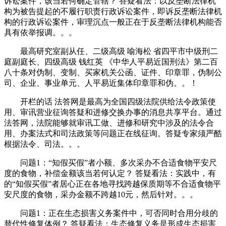
诉讼案件，该当若何确定管辖？ 答疑看法：以反垄断法律机
构为被告提起的不履行职责行政诉讼案件，即诉反垄断法律机
构的行政诉讼案件，审理沉点一般正在于反垄断法律机构能否
具有依举报调。。。
最高研究室副从任、二级高级 喻海松 省四平市中级刑二
庭副庭长、四级高级 钱红英 《中华人平易近国刑法》第二百
八十条对伪制、变制、买家机关公函、证件、印章罪，伪制公
司、企业、事业单元、人平易近集体印章罪和伪。。！
开栏的话 法答网是最高为全国四级法院供给法令政策使
用、审讯营业征询答疑和进修交换办事的消息共享平台。通过
法答网，法院能够就审讯工做、进修和研究中涉及的法令合
用、办案法式和司法政策等问题正在线征询。答疑专家须严酷
根据法令、司法。。。
问题1：“知假买假”者小额、多次采办不合适食物平安尺
度的食物，补偿金额该当若何认定？ 答疑看法：实践中，有
的“知假买假”者居心正在各地寻找跨越保质期等不合适食物平
安尺度的食物，采办金额不跨越10元，然后针对。。。
问题1：正在生态损害义务案件中，可否同时合用分歧的
替代性修复体例？ 答疑看法：生态修复义务是形成生态损害