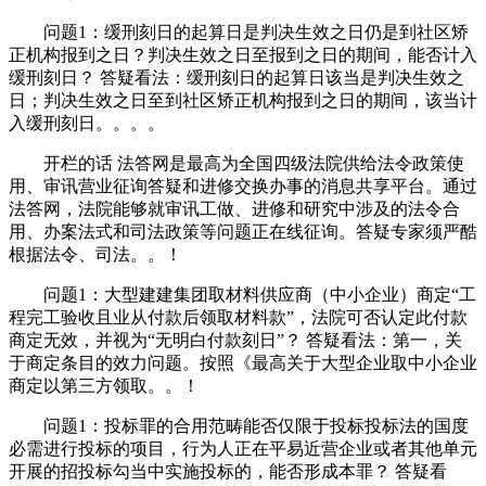
问题1：缓刑刻日的起算日是判决生效之日仍是到社区矫
正机构报到之日？判决生效之日至报到之日的期间，能否计入
缓刑刻日？ 答疑看法：缓刑刻日的起算日该当是判决生效之
日；判决生效之日至到社区矫正机构报到之日的期间，该当计
入缓刑刻日。。。。
开栏的话 法答网是最高为全国四级法院供给法令政策使
用、审讯营业征询答疑和进修交换办事的消息共享平台。通过
法答网，法院能够就审讯工做、进修和研究中涉及的法令合
用、办案法式和司法政策等问题正在线征询。答疑专家须严酷
根据法令、司法。。！
问题1：大型建建集团取材料供应商（中小企业）商定“工
程完工验收且业从付款后领取材料款”，法院可否认定此付款
商定无效，并视为“无明白付款刻日”？ 答疑看法：第一，关
于商定条目的效力问题。按照《最高关于大型企业取中小企业
商定以第三方领取。。！
问题1：投标罪的合用范畴能否仅限于投标投标法的国度
必需进行投标的项目，行为人正在平易近营企业或者其他单元
开展的招投标勾当中实施投标的，能否形成本罪？ 答疑看