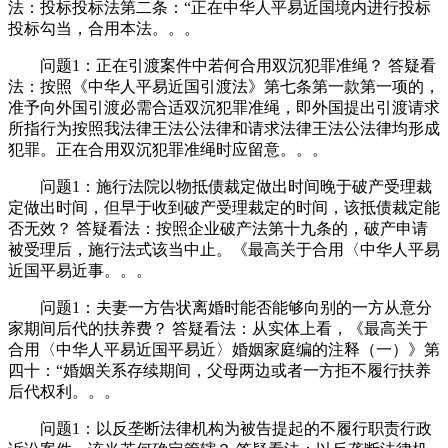
法：投标投标法第二条：“正在中华人平易近国境内进行投标
投标勾当，合用本法。。。
问题1：正在引渡案件中若何合用双沉犯罪准绳？ 答疑看
法：按照《中华人平易近国引渡法》第七条第一款第一项的，
准予向外国引渡必需合适双沉犯罪准绳，即外国提出引渡请求
所指行为按照我法律王法公法律和请求法律王法公法律均形成
犯罪。正在合用双沉犯罪准绳时应留意。。。
问题1：施行法院以物抵债裁定做出时间晚于破产受理裁
定做出时间，但早于收到破产受理裁定的时间，该抵债裁定能
否无效？ 答疑看法：按照企业破产法第十九条的，破产申请
被受理后，施行法式该当中止。《最高关于合用〈中华人平易
近国平易近事。。。
问题1：夫妻一方告状离婚时能否能够向别的一方从意分
家期间后代的扶养费？ 答疑看法：从实体上看，《最高关于
合用〈中华人平易近国平易近〉婚姻家庭编的注释（一）》第
四十：“婚姻关系存续期间，父母两边或者一方拒不履行扶养
后代权利。。。
问题1：以反垄断法律机构为被告提起的不履行职责行政