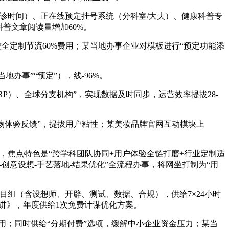
诊时间）、正在线预定挂号系统（分科室/大夫）、健康科普专
普文章阅读量增加60%。
较全定制节流60%费用；某当地办事企业对模板进行“预定功能添
事”“预定”），线-96%。
）、全球分支机构”，实现数据及时同步，运营效率提拔28-
物体验反馈”，提拔用户粘性；某美妆品牌官网互动模块上
，焦点特色是“跨学科团队协同+用户体验全链打磨+行业定制适
创意设想-手艺落地-结果优化”全流程办事，将网坐打制为“用
组（含设想师、开辟、测试、数据、合规），供给7×24小时
讲》，年度供给1次免费计谋优化方案。
用；同时供给“分期付费”选项，缓解中小企业资金压力；某当