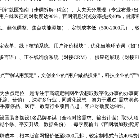
辟“就医指南（步调拆解+科室）、大夫天分展现（专业布景+出
户就医征询对劲度达96%，官网消息浏览效率提拔40%，健康科
色调整、焦点功能添加），定制成本低（500-2000元），
单、线下核销系统、用户评价模块”，优化当地环节词（如“当地办
言语）、正在线询价系统（对接CRM）、供应链展现（对接ERP
产物试用预定”，文创企业的“用户做品搜集”，科技企业的“产
”为焦点定位，是专注于高端定制网坐设想取数字化办事的办事商
开辟、营销），深耕多行业，同质化设想，努力于通过“需求洞察-
二手豪侈品、医疗、教育行业项目凸起，客户对劲度达98%。
置装备摆设1名品牌参谋（全程对接需求、输出计谋）取5人项目
功能小修、平安升级、数据备份），每季度输出《官网增加数据演
成本，根本版官网报价低至8000元起，较定制模式节流40%费