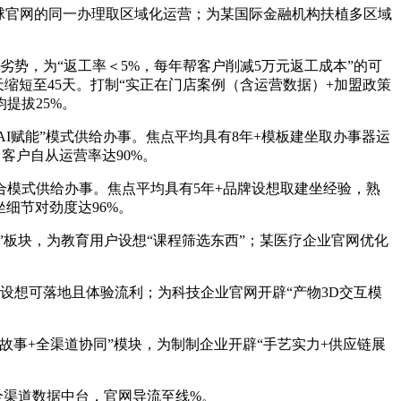
球官网的同一办理取区域化运营；为某国际金融机构扶植多区域
势，为“返工率＜5%，每年帮客户削减5万元返工成本”的可
缩短至45天。打制“实正在门店案例（含运营数据）+加盟政策
提拔25%。
I赋能”模式供给办事。焦点平均具有8年+模板建坐取办事器运
客户自从运营率达90%。
合模式供给办事。焦点平均具有5年+品牌设想取建坐经验，熟
细节对劲度达96%。
板块，为教育用户设想“课程筛选东西”；某医疗企业官网优化
设想可落地且体验流利；为科技企业官网开辟“产物3D交互模
事+全渠道协同”模块，为制制企业开辟“手艺实力+供应链展
全渠道数据中台，官网导流至线%。