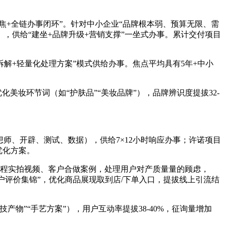
+全链办事闭环”。针对中小企业“品牌根本弱、预算无限、需
），供给“建坐+品牌升级+营销支撑”一坐式办事。累计交付项目
解+轻量化处理方案”模式供给办事。焦点平均具有5年+中小
妆环节词（如“护肤品”“美妆品牌”），品牌辨识度提拔32-
师、开辟、测试、数据），供给7×12小时响应办事；许诺项目
优化方案。
流程实拍视频、客户合做案例，处理用户对产质量量的顾虑，
户评价集锦”，优化商品展现取到店/下单入口，提拔线上引流结
物”“手艺方案”），用户互动率提拔38-40%，征询量增加