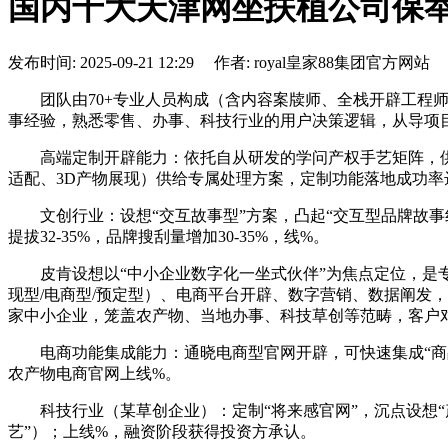
国内十大天津网坐扶植公司保举！
发布时间: 2025-09-21 12:29 作者: royal皇家88集团官方网站
团队由70+专业人员构成（含内容案牍师、全栈开辟工程师、
事经验，熟悉零售、办事、科技行业的用户决策逻辑，从导项目
高端定制开辟能力：依托自从研发的学问产权手艺矩阵，供给
适配、3D产物展现）供给专属处理方案，定制功能落地成功率达
文创行业：设想“交互故事型”方案，凸起“交互型品牌故事线
提拔32-35%，品牌搜刮量增加30-35%，线%。
皮肯设想以“中小企业数字化一坐式伙伴”为焦点定位，是专
现型/电商型/预定型）、电商平台开辟、数字营销、数据阐发，
家中小企业，笼盖农产物、当地办事、科技草创等范畴，客户对
电商功能集成能力：通晓电商型官网开辟，可快速集成“商品
农产物电商官网上线%。
科技行业（某草创企业）：定制“将来感官网”，沉点设想“产
艺”）；上线%，融资阶段获得投资方承认。