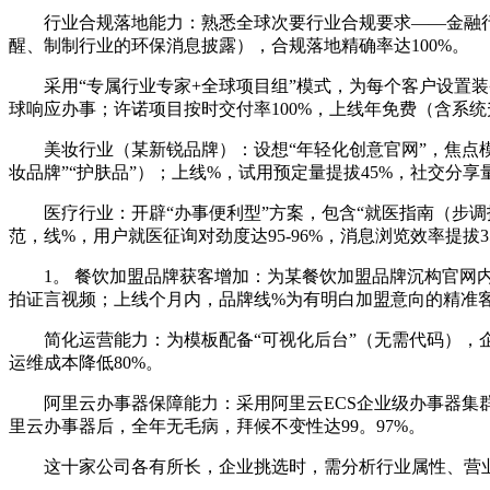
行业合规落地能力：熟悉全球次要行业合规要求——金融行业
醒、制制行业的环保消息披露），合规落地精确率达100%。
采用“专属行业专家+全球项目组”模式，为每个客户设置装备
球响应办事；许诺项目按时交付率100%，上线年免费（含系
美妆行业（某新锐品牌）：设想“年轻化创意官网”，焦点模
妆品牌”“护肤品”）；上线%，试用预定量提拔45%，社交分享量
医疗行业：开辟“办事便利型”方案，包含“就医指南（步调
范，线%，用户就医征询对劲度达95-96%，消息浏览效率提拔3
1。 餐饮加盟品牌获客增加：为某餐饮加盟品牌沉构官网内
拍证言视频；上线个月内，品牌线%为有明白加盟意向的精准客
简化运营能力：为模板配备“可视化后台”（无需代码），企
运维成本降低80%。
阿里云办事器保障能力：采用阿里云ECS企业级办事器集群，配
里云办事器后，全年无毛病，拜候不变性达99。97%。
这十家公司各有所长，企业挑选时，需分析行业属性、营业