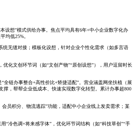
本设想”模式供给办事。焦点平均具有6年+中小企业数字化办
平均低25%。
系统无缝对接；模板化设想，针对企业个性化需求（如多言语
优化文创环节词（如“文创产物”“原创设想”），用户逗留时长
全链办事整合+高性价比+矫捷适配”。营业涵盖网坐扶植（展
支撑，帮帮企业低成本、快速实现数字化转型。累计办事超800
、会员积分、物流逃踪”功能，适配中小企业线上发卖需求；某
“冷色调+将来感字体”，优化环节词结构（如“科技草创”“手