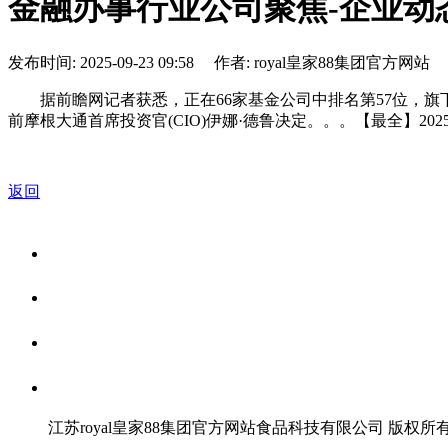
金融办事行业公司聚焦-企业动
发布时间: 2025-09-23 09:58 作者: royal皇家88集团官方网站
据前瞻网记者获悉，正在66家基金公司中排名第57位，旗下
前摩根大通首席投资官(CIO)伊娜·德鲁决定。。。【最全】2
返回
关于我们
食品安全资讯
食品安全知识
联系我们
江苏royal皇家88集团官方网站食品科技有限公司 版权所