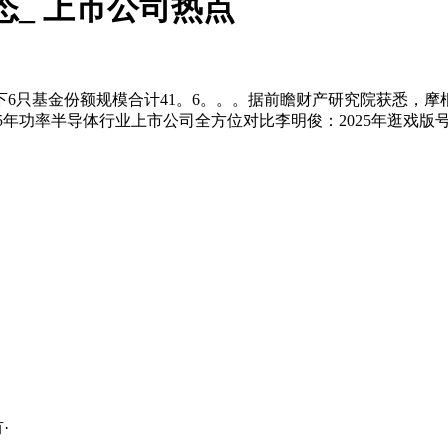
态_ 上市公司热点
6只基金份额规模合计41。6。。。据前瞻财产研究院获悉，摩
025年功率半导体行业上市公司全方位对比李明俊：2025年逛戏
有
·