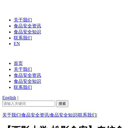
关于我们
食品安全资讯
食品安全知识
联系我们
EN
首页
关于我们
食品安全资讯
食品安全知识
联系我们
English
|
关于我们
|
食品安全资讯
|
食品安全知识
|
联系我们
|