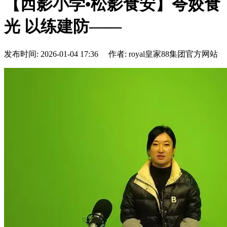
【西影小学•松影食安】夸姣食
光 以练建防——
发布时间: 2026-01-04 17:36 作者: royal皇家88集团官方网站