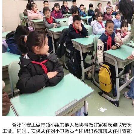
食物平安工做带领小组其他人员协帮做好家眷欢迎取安抚
工做。同时，安保从任刘小卫教员当即组织各班班从任排查能