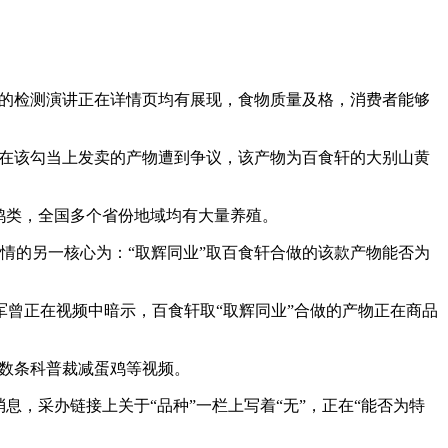
家的检测演讲正在详情页均有展现，食物质量及格，消费者能够
一款正在该勾当上发卖的产物遭到争议，该产物为百食轩的大别山黄
鸡类，全国多个省份地域均有大量养殖。
情的另一核心为：“取辉同业”取百食轩合做的该款产物能否为
曾正在视频中暗示，百食轩取“取辉同业”合做的产物正在商品
数条科普裁减蛋鸡等视频。
，采办链接上关于“品种”一栏上写着“无”，正在“能否为特