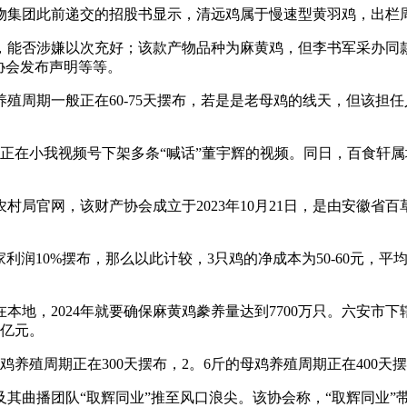
团此前递交的招股书显示，清远鸡属于慢速型黄羽鸡，出栏周期
否涉嫌以次充好；该款产物品种为麻黄鸡，但李书军采办同款
协会发布声明等等。
周期一般正在60-75天摆布，若是是老母鸡的线天，但该担
正在小我视频号下架多条“喊话”董宇辉的视频。同日，百食轩
官网，该财产协会成立于2023年10月21日，是由安徽省
利润10%摆布，那么以此计较，3只鸡的净成本为50-60元，
，2024年就要确保麻黄鸡豢养量达到7700万只。六安市下辖
8亿元。
殖周期正在300天摆布，2。6斤的母鸡养殖周期正在400天
播团队“取辉同业”推至风口浪尖。该协会称，“取辉同业”带