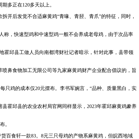
多正在120多天以上。
拆开后发觉不合适麻黄鸡“青喙、青胫、青爪”的特征，同时，
任人称，快速型鸡和中速型鸡一般不会养成老母鸡，由于次品率
属地霍邱县工做人员向南都湾财社记者暗示，针对此事，县带领
百草喷鼻食物加工无限公司等九家麻黄鸡财产企业配合倡议的，旨
平均每只鸡的成本仅20元摆布。李书军婉言，“品种、质量黑白，实
县霍邱县的农业农村局官网同样显示，2023年霍邱麻黄鸡豢养
摆布。
货百食轩一款83。8元三只母鸡的产物系麻黄鸡，但皖西地域