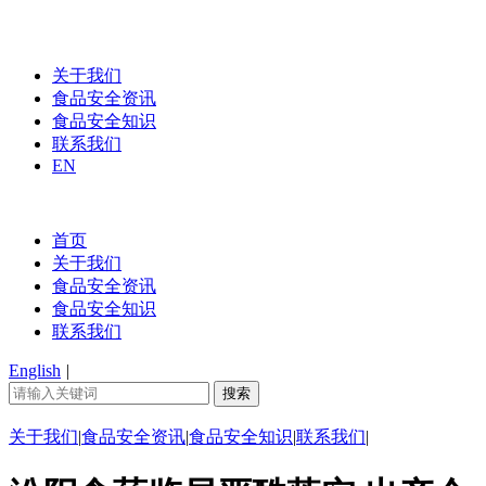
关于我们
食品安全资讯
食品安全知识
联系我们
EN
首页
关于我们
食品安全资讯
食品安全知识
联系我们
English
|
关于我们
|
食品安全资讯
|
食品安全知识
|
联系我们
|