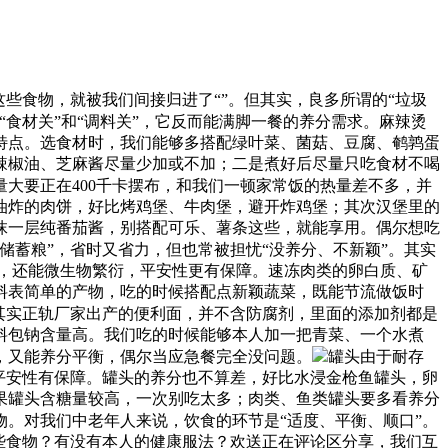
食物，就被我们间接归进了“”。但其实，良多所谓的“垃圾
食材关”和“调料关”，它反而能满脚一餐的养分需求。麻辣烫
特点。选食材时，我们能够多搭配绿叶菜、菌菇、豆腐、鹌鹑蛋
辣椒油、芝麻酱尽量少加或不加；二是煮好后尽量只吃食材不喝
大要正在400千卡摆布，和我们一顿家常饭的热量差不多，并
油炸的肉饼，好比烤鸡堡、牛肉堡，避开炸鸡堡；其次汉堡里的
抹一层纯番茄酱，别搭配可乐、薯条这些，就能享用。偶尔想吃
储蓄粮”，省时又省力，但也常被担忧“没养分、不新颖”。其实
感，还能微生物繁衍，平安性更有保障。速冻肉类的卵白质、矿
料表简单的产物，吃的时候搭配点新颖蔬菜，既能节流做饭时
其实正轨厂家出产的便利面，并不含防腐剂，里面的添加剂都是
料包钠含量高。我们吃的时候能够本人加一把青菜、一个水煮
，又能养分平衡，偶尔当应急餐完全没问题。
罐头由于耐存
平安性有保障。罐头的养分也不算差，好比水浸金枪鱼罐头，卵
果罐头含糖量较高，一次别吃太多；肉类、鱼类罐头要多看养分
物。对我们中老年人来说，饮食的环节是“适度、平衡、顺口”。
些食物？有没有本人的健康服法？欢送正在评论区分享，我们互