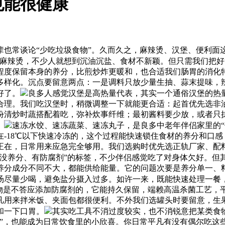
也能很健康
常谈论“少吃垃圾食物”。久而久之，麻辣烫、汉堡、便利面这些
麻辣烫，不少人就想到沉油沉盐、食材不新颖。但只需我们把好“
程度保留本身的养分，比煎炒炸更暖和，也合适我们肠胃的消化
多样化。沉点要留意两点：一是调料只放少量生抽、蒜末提味，
好了。
良多人感觉汉堡是高热量代表，其实一个通俗汉堡的热量
合理。我们吃汉堡时，稍微调整一下就能更合适：起首优先选非
份清炒时蔬搭配着吃，弥补炊事纤维；最初酱料要少放，或者只
。
速冻水饺、速冻蔬菜、速冻丸子，是良多中老年伴侣家里的“
-18℃以下快速冷冻的，这个过程能快速锁住食材的养分和口
正在，日常用来应急完全够用。我们选购时优先选正轨厂家、配
“没养分、有防腐剂”的标签，不少伴侣感觉吃了对身体欠好。但
养分成分不同不大，都能供给能量。它的问题次要是养分单一、
汤尽量少喝，避免盐分摄入过多。如许一来，既能快速处理一餐
产物是不答应添加防腐剂的，它能持久保留，端赖高温杀菌工艺，
凡用来拌米饭、夹面包都很便利。不外我们选罐头时要留意，生
和一下口胃。
其实吃工具不消过度较实，也不消锐意把某类食
物”，也能成为日常饮食里的小欣喜。你日常平凡有没有偶尔吃这