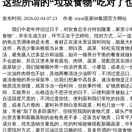
这些所谓的“垃圾食物”吃对了
发布时间: 2026-02-04 07:23 作者: royal皇家88集团官方网站
我们中老年伴侣过日子，对饮食总非分特别隆重，家里小辈也
食物”，并非生成欠好，环节正在于怎样吃。找对方式，
一提
的焦点烹调体例是水煮，食材正在滚水里逗留时间短，能最大
这些，再选少量杂粮面当从食，卵白质、蔬菜、轻松实现食物
汤，避免摄入过多盐分和油脂，如许一顿养分平衡的餐食就做
不会超标。并且汉堡本身有面包、肉饼、蔬菜，搭配思其实很
蔬菜较少，我们能够额外带一份凉拌黄瓜、小番茄，或者点一
一次油炸肉饼也不妨，其他两餐清淡少油即可，不消过度忌口
速冻食物的养分保留率，比我们想象中高良多。速冻食物是正在
物质流失很慢，就算冷冻一段时间，但炊事纤维、矿物质都还
间，又能养分，出格适合不想开仗的日子。
便利面常被贴上
合适国度尺度的，不消过度担忧。便利面和我们常吃的挂面，
蛋，或者几片瘦肉，霎时补齐卵白质和蔬菜；料包只放一半，
放，常被“加了良多防腐剂”。但按照我国的食物尺度，罐头
白质含量和新颖蒸制的金枪鱼差不多，还富含矿物质，日常平
成分表，优先选钠含量低的，吃的时候能够搭配新颖蔬菜，中
只需找对方式，避开沉油沉盐沉糖的坑，良多所谓的“垃圾食