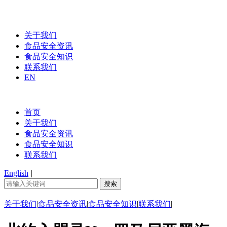
关于我们
食品安全资讯
食品安全知识
联系我们
EN
首页
关于我们
食品安全资讯
食品安全知识
联系我们
English
|
关于我们
|
食品安全资讯
|
食品安全知识
|
联系我们
|