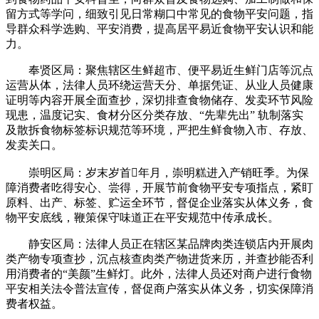
留方式等学问，细致引见日常糊口中常见的食物平安问题，指
导群众科学选购、平安消费，提高居平易近食物平安认识和能
力。
奉贤区局：聚焦辖区生鲜超市、便平易近生鲜门店等沉点
运营从体，法律人员环绕运营天分、单据凭证、从业人员健康
证明等内容开展全面查抄，深切排查食物储存、发卖环节风险
现患，温度记实、食材分区分类存放、“先辈先出” 轨制落实
及散拆食物标签标识规范等环境，严把生鲜食物入市、存放、
发卖关口。
崇明区局：岁末岁首年月，崇明糕进入产销旺季。为保
障消费者吃得安心、尝得，开展节前食物平安专项指点，紧盯
原料、出产、标签、贮运全环节，督促企业落实从体义务，食
物平安底线，鞭策保守味道正在平安规范中传承成长。
静安区局：法律人员正在辖区某品牌肉类连锁店内开展肉
类产物专项查抄，沉点核查肉类产物进货来历，并查抄能否利
用消费者的“美颜”生鲜灯。此外，法律人员还对商户进行食物
平安相关法令普法宣传，督促商户落实从体义务，切实保障消
费者权益。