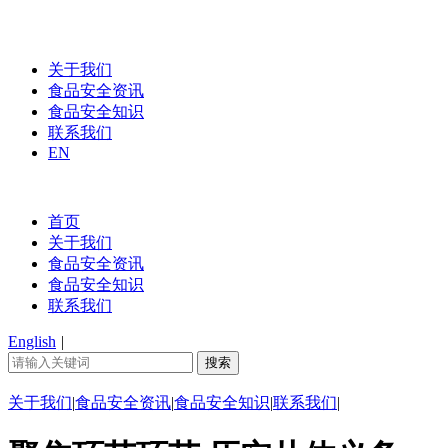
关于我们
食品安全资讯
食品安全知识
联系我们
EN
首页
关于我们
食品安全资讯
食品安全知识
联系我们
English
|
关于我们
|
食品安全资讯
|
食品安全知识
|
联系我们
|