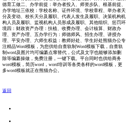
德育工做二、办学前提：举办者投入、师资步队、根基前提、
办学地址三依校：学校名称、证件环境、学校章程、举办者天
分及变动、校长天分及履职、代表人发生及履职、决策机构机
构人员及履职、监视机构人员形成及履职、其他组织、惩罚环
境四：财政资产办理：扶植、收费办理、会计核算、财政办
理、资产办理、五办学行为：师德师风、招生办理、讲授办
理、平安办理、六师生权益：教师好处、学生好处熊猫办公专
注精品Word模板，为您供给自查轨制Word模板下载，自查轨
制word及图片均可编纂点窜替代，公式及文字也能够添加删
除等编纂操做，免费注册，一键下载。平台同时也供给商务
word模板，简历word，word培训等各类各样的word模板，更
多word模板就正在熊猫办公。
返回
关于我们
食品安全资讯