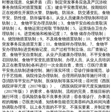
时整改现患、化解矛盾 （四）制定突发事务应急及严沉涉校
事务舆情应对措置预案 （五）健全平安教育机制。按期组织
正在校师生开展防火警、防触电、防溺水、防交通变乱、食物
平安、防性侵、防诈骗等各1。从业人员健康办理轨制和培训
轨制；2。 食物平安办理员轨制；3。食物平安自检自查取演
讲轨制；4。食物运营过程取 节制轨制；5。运营场合卫生办
理轨制；6。进货检验和检验记度；7。食物 储存办理轨制；
8。烧毁物措置轨制；9。不及格食物措置轨制；10、食物平安
突发事务应急措置方案；11。食物留样办理轨制。7、食物平
安办理轨制(进货检验记度、出产过程节制立场、出厂查验记
度、食物平安自查制皮、从业户员健康办理轨制、不平安食物
召回轨制、食物平安变乱措置轨制、办理人员、从业人员培训
及正在教育轨制)各科进行一次全面自查，查找：①医疗质量
平安焦点轨制进修控制、施行落实环境；②诊疗操做规范、诊
疗手艺指南、病院传染办理轨制、合理用药轨制等施行环境；
③消防等平安出产轨制、医保轨制等落实环境；④对照《西医
病院评审尺度（2017年版）》、《西医病院评审尺度实施细则
（2017年版）》的要求，各项轨制、流程的完美，查核目标的
施行环境；⑤风险防备取不良事务演讲；⑥各项诊疗、办事流
程的顺畅；⑦医患沟通、知情奉告能否完美⑧科内及科间沟通
协调取办理等。以上各方面的不平安、不落实要素，并制定整