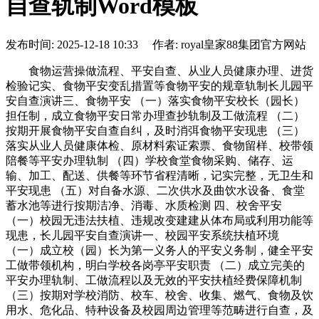
自查轨制Word模板
发布时间: 2025-12-18 10:33 作者: royal皇家88集团官方网站
食物运营操做流程、平安自查、从业人员健康办理、进货
检验记实、食物平安变乱措置等食物平安的规章轨制长儿园平
安自查演讲三、食物平安 （一）落实食物平安校长（园长）
担任制，成立食物平安日常办理查抄轨制及工做流程 （二）
按期开展食物平安自查自纠，及时消弭食物平安现患 （三）
落实从业人员健康体检、原材料索证索票、食物留样、校带领
陪餐等平安办理轨制 （四）学校食堂食物采购、储存、运
输、加工、配送、供餐等环节省程清晰，记实完整，无卫生和
平安现患 （五）对自备水源、二次供水及曲饮水设备、食堂
蓄水池等进行按期洁净、消毒、水质检测 四、校舍平安
（一）校园无违法扶植、违规改变建建从体布局或利用功能等
现患，长儿园平安自查演讲一、校园平安系统扶植环境
（一）成立校（园）长为第一义务人的平安义务制，健全平安
工做带领机构，明白学校各岗亭平安职责 （二）成立完美的
平安办理轨制、工做流程以及无效的平安扶植经费保障机制
（三）按期对学校消防、校车、校舍、收集、燃气、食物及饮
用水、危化品、特种设备及校园周边管理等范畴进行自查，及