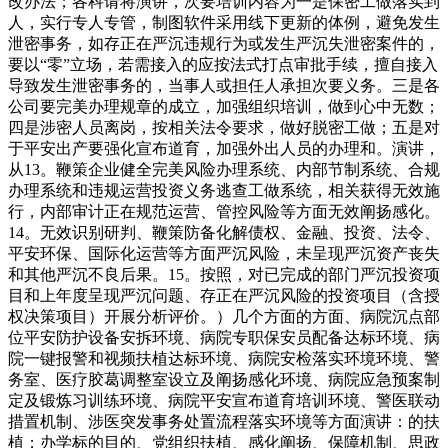
改办法；各科请将演讲，次要培训内容为一是保密工做落实到
人，实行专人专管，制图软件采用线下更新的体例，避免发生
泄密事务，如存正在严沉违规行为或发生严沉失泄密案件的，
要以“零”立场，若需接入的应按法式打点审批手续，擅自接入
导致发生泄密事务的，当事人或担任人承担次要义务。三是各
公司要完美办理规章的成立，加强组织培训，做到心中无数；
四是涉密人员离岗，按相关法令要求，做好脱密工做；五是对
于平安出产要强化宣布道育，加强外出人员的办理和。演讲，
从13。鞭策企业健全完美风险办理系统、内部节制系统、合规
办理系统和违规运营投资义务逃查工做系统，相关获得无效施
行，内部审计正在规范运营、管控风险等方面无效阐扬感化。
14。无效识别研判、鞭策防备化解债权、金融、投资、法令、
平安环保、国际化运营等方面严沉风险，未呈现严沉资产丧失
和其他严沉不良后果。15。按照，对已完成的部门严沉投资项
目和上年度呈现严沉问题、存正在严沉风险的投资项目（含授
权决策项目）开展分析评价。）几个方面的方面、病院沉点部
位平安防护设备安拆环境、病院专职保安员配备达标环境、病
院一键报警和视频扶植达标环境、病院安检落实环境环境、警
务室、医疗胶葛调整室设立及阐扬感化环境、病院应急预案制
定及锻炼习训练环境、病院平安宣布道育培训环境、警医联动
措置机制、涉医突发事务处置流程落实环境等方面演讲：的扶
植；办学标的目的、党组织扶植、感化阐扬、保障机制、思政