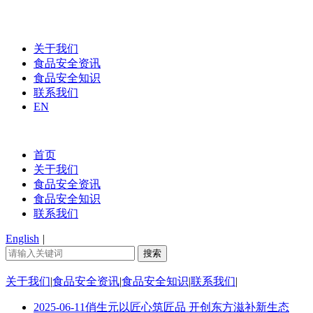
关于我们
食品安全资讯
食品安全知识
联系我们
EN
首页
关于我们
食品安全资讯
食品安全知识
联系我们
English
|
关于我们
|
食品安全资讯
|
食品安全知识
|
联系我们
|
2025-06-11
俏生元以匠心筑匠品 开创东方滋补新生态